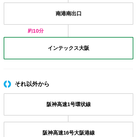
南港南出口
10
約
分
インテックス
大阪
それ以外から
阪神高速
1号環状線
阪神高速
16号大阪港線