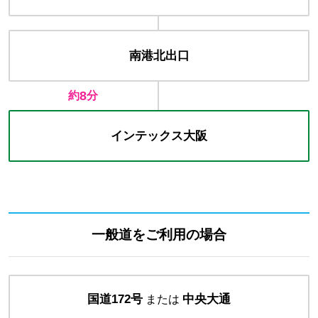
南港北出口
8
約
分
インテックス
大阪
一般道をご利用の場合
国道172号
中央大通
または