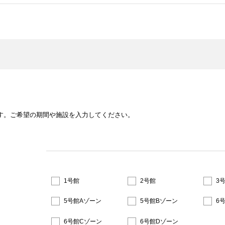
す。
ご希望の期間や施設を入力してください。
1号館
2号館
3
5号館Aゾーン
5号館Bゾーン
6
6号館Cゾーン
6号館Dゾーン