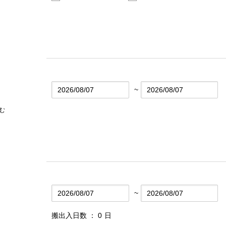
~
む
~
搬出入日数 ：
0
日