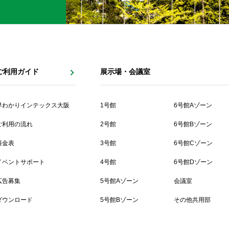
ご利用ガイド
展示場・会議室
早わかりインテックス大阪
1号館
6号館Aゾーン
ご利用の流れ
2号館
6号館Bゾーン
料金表
3号館
6号館Cゾーン
イベントサポート
4号館
6号館Dゾーン
広告募集
5号館Aゾーン
会議室
ダウンロード
5号館Bゾーン
その他共用部